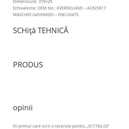
Dimensiune: 310×25
Echivalenta: OEM No.: KVERNELAND – AC825817
MASCHIO GASPARDO – F06120475
SCHiță TEHNICĂ
PRODUS
opinii
Fii primul care scrii o recenzie pentru „017782.03”