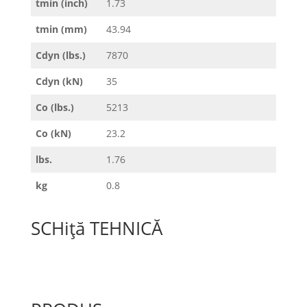
tmin (inch)
1.73
tmin (mm)
43.94
Cdyn (lbs.)
7870
Cdyn (kN)
35
Co (lbs.)
5213
Co (kN)
23.2
lbs.
1.76
kg
0.8
SCHiță TEHNICĂ