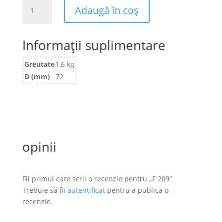
Cantitate
Adaugă în coș
F
209
Informații suplimentare
Greutate
1,6 kg
D (mm)
72
opinii
Fii primul care scrii o recenzie pentru „F 209”
Trebuie să fii
autentificat
pentru a publica o
recenzie.