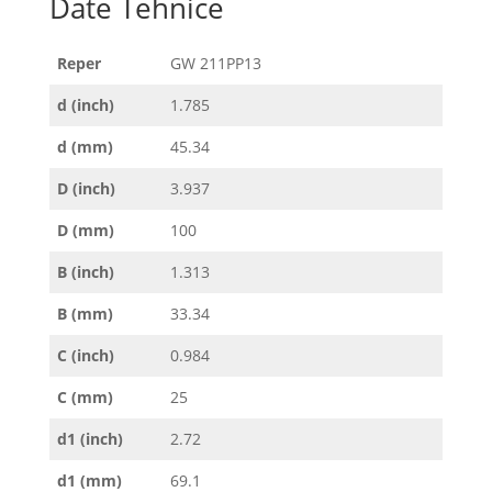
Date Tehnice
Reper
GW 211PP13
d (inch)
1.785
d (mm)
45.34
D (inch)
3.937
D (mm)
100
B (inch)
1.313
B (mm)
33.34
C (inch)
0.984
C (mm)
25
d1 (inch)
2.72
d1 (mm)
69.1