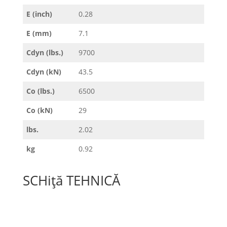
E (inch)
0.28
E (mm)
7.1
Cdyn (lbs.)
9700
Cdyn (kN)
43.5
Co (lbs.)
6500
Co (kN)
29
lbs.
2.02
kg
0.92
SCHiță TEHNICĂ