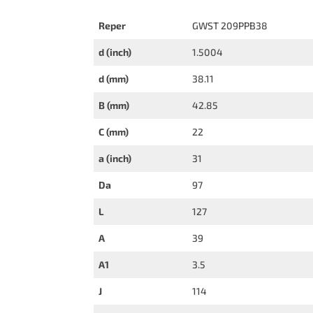
Reper
GWST 209PPB38
d (inch)
1.5004
d (mm)
38.11
B (mm)
42.85
C (mm)
22
a (inch)
31
Da
97
L
127
A
39
A1
3.5
J
114