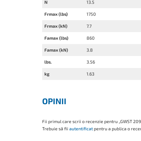
N
13.5
Frmax (lbs)
1750
Frmax (kN)
7.7
Famax (lbs)
860
Famax (kN)
3.8
lbs.
3.56
kg
1.63
OPINII
Fii primul care scrii o recenzie pentru „GWST 2
Trebuie să fii
autentificat
pentru a publica o rece