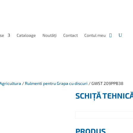
se
Cataloage
Noutăți
Contact
Contul meu
Agricultura
/
Rulmenti pentru Grapa cu discuri
/ GWST 209PPB38
SCHIȚĂ TEHNIC
PRODUS