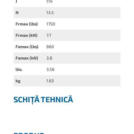
J
114
N
13.5
Frmax (lbs)
1750
Frmax (kN)
7.7
Famax (lbs)
860
Famax (kN)
3.8
lbs.
3.56
kg
1.63
SCHIȚĂ TEHNICĂ