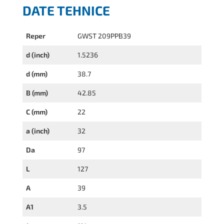
DATE TEHNICE
Reper
GWST 209PPB39
d (inch)
1.5236
d (mm)
38.7
B (mm)
42.85
C (mm)
22
a (inch)
32
Da
97
L
127
A
39
A1
3.5