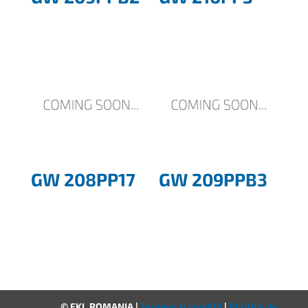
GW 208PP17
GW 209PPB3
© FKL ROMANIA |
Termeni și condiții
|
Politica de