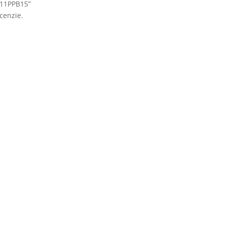
 211PPB15”
cenzie.