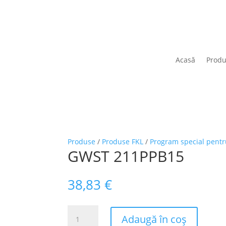
Acasă
Prod
Produse
/
Produse FKL
/
Program special pentr
GWST 211PPB15
38,83
€
Cantitate
Adaugă în coș
GWST