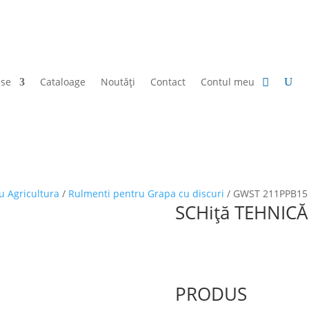
use
Cataloage
Noutăți
Contact
Contul meu
u Agricultura
/
Rulmenti pentru Grapa cu discuri
/ GWST 211PPB15
SCHiță TEHNICĂ
PRODUS