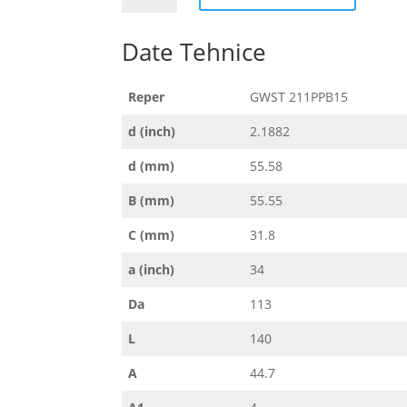
211PPB15
Date Tehnice
Reper
GWST 211PPB15
d (inch)
2.1882
d (mm)
55.58
B (mm)
55.55
C (mm)
31.8
a (inch)
34
Da
113
L
140
A
44.7