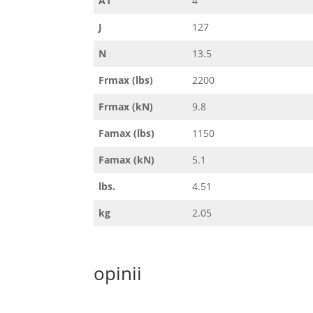
A1
4
J
127
N
13.5
Frmax (lbs)
2200
Frmax (kN)
9.8
Famax (lbs)
1150
Famax (kN)
5.1
lbs.
4.51
kg
2.05
opinii