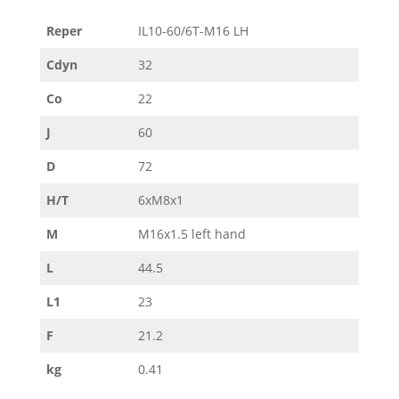
Reper
IL10-60/6T-M16 LH
Cdyn
32
Co
22
J
60
D
72
H/T
6xM8x1
M
M16x1.5 left hand
L
44.5
L1
23
F
21.2
kg
0.41