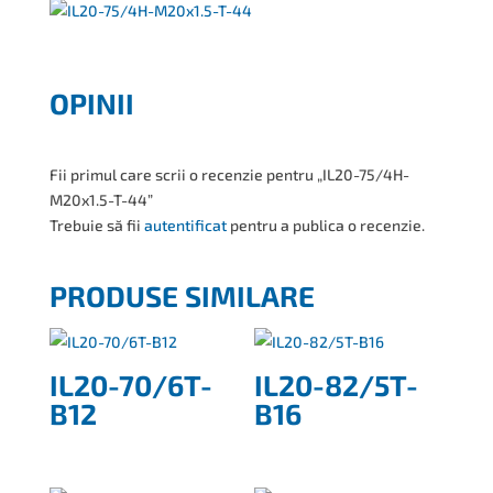
OPINII
Fii primul care scrii o recenzie pentru „IL20-75/4H-
M20x1.5-T-44”
Trebuie să fii
autentificat
pentru a publica o recenzie.
PRODUSE SIMILARE
IL20-70/6T-
IL20-82/5T-
B12
B16