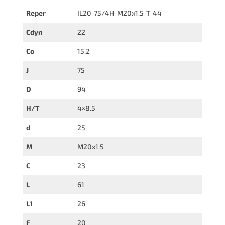
Reper
IL20-75/4H-M20x1.5-T-44
Cdyn
22
Co
15.2
J
75
D
94
H/T
4×8.5
d
25
M
M20x1.5
C
23
L
61
L1
26
F
20