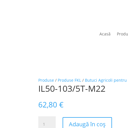
Acasă
Prod
Produse
/
Produse FKL
/
Butuci Agricoli pentr
IL50-103/5T-M22
62,80
€
Cantitate
Adaugă în coș
IL50-