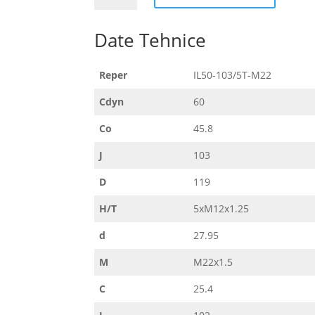
103/5T-
M22
Date Tehnice
Reper
IL50-103/5T-M22
Cdyn
60
Co
45.8
J
103
D
119
H/T
5xM12x1.25
d
27.95
M
M22x1.5
C
25.4