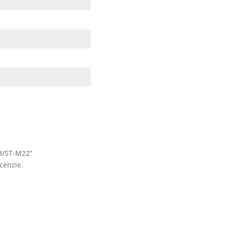
03/5T-M22”
cenzie.