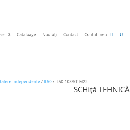
use
Cataloage
Noutăți
Contact
Contul meu
u talere independente
/
IL50
/ IL50-103/5T-M22
SCHiță TEHNICĂ