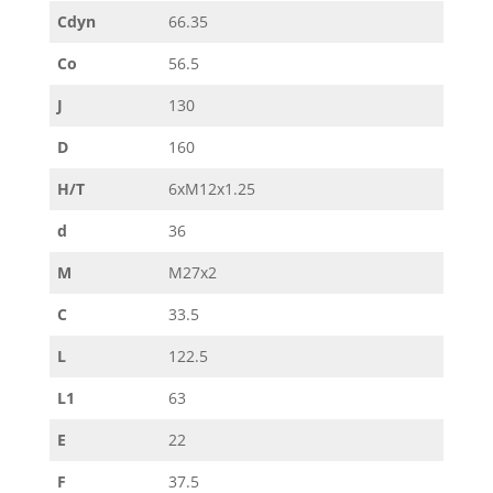
Cdyn
66.35
Co
56.5
J
130
D
160
H/T
6xM12x1.25
d
36
M
M27x2
C
33.5
L
122.5
L1
63
E
22
F
37.5