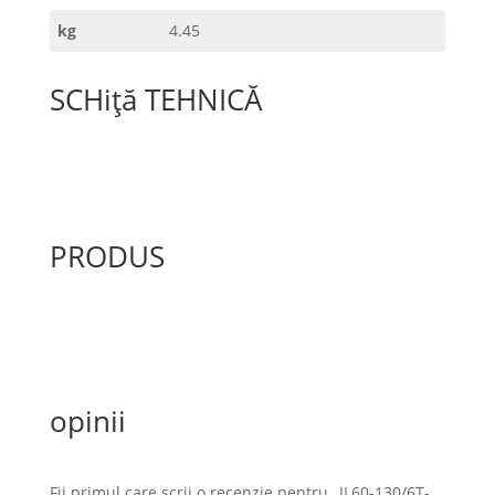
kg
4.45
SCHiță TEHNICĂ
PRODUS
opinii
Fii primul care scrii o recenzie pentru „IL60-130/6T-