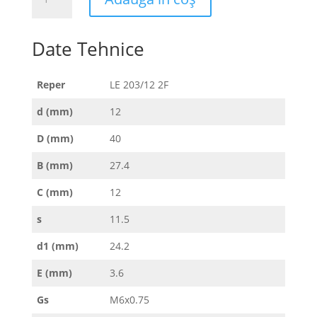
LE
203/12
2F
Date Tehnice
Reper
LE 203/12 2F
d (mm)
12
D (mm)
40
B (mm)
27.4
C (mm)
12
s
11.5
d1 (mm)
24.2
E (mm)
3.6
Gs
M6x0.75