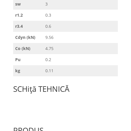
sw
3
r1.2
0.3
r3.4
0.6
Cdyn (kN)
9.56
Co (kN)
4.75
Pu
0.2
kg
0.11
SCHiță TEHNICĂ
PRODUS