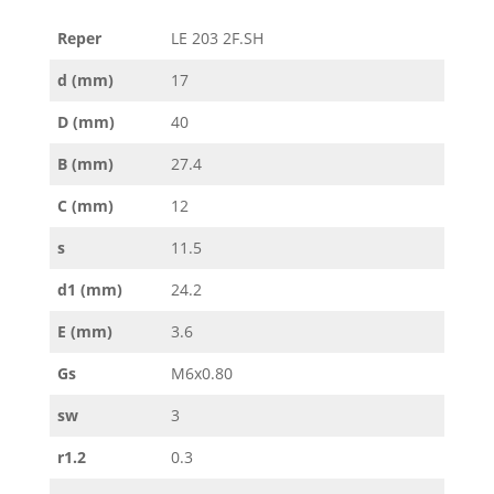
Reper
LE 203 2F.SH
d (mm)
17
D (mm)
40
B (mm)
27.4
C (mm)
12
s
11.5
d1 (mm)
24.2
E (mm)
3.6
Gs
M6x0.80
sw
3
r1.2
0.3