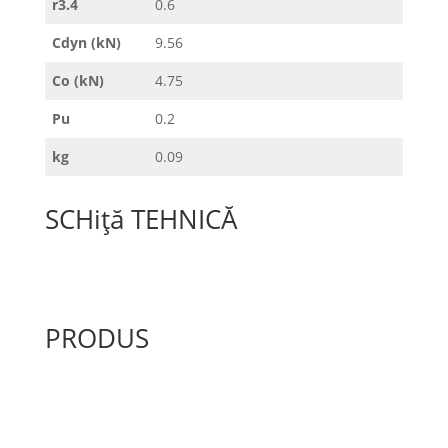
r3.4
0.6
Cdyn (kN)
9.56
Co (kN)
4.75
Pu
0.2
kg
0.09
SCHiță TEHNICĂ
PRODUS