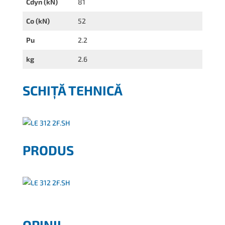
Cdyn (kN)
81
Co (kN)
52
Pu
2.2
kg
2.6
SCHIȚĂ TEHNICĂ
PRODUS
OPINII