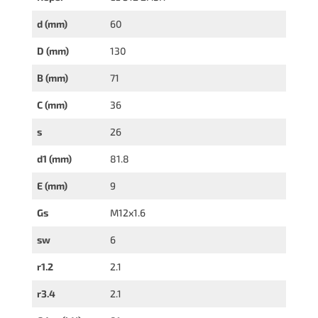
d (mm)
60
D (mm)
130
B (mm)
71
C (mm)
36
s
26
d1 (mm)
81.8
E (mm)
9
Gs
M12x1.6
sw
6
r1.2
2.1
r3.4
2.1