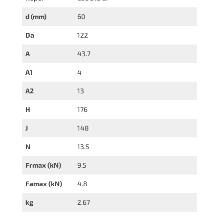
d (mm)
60
Da
122
A
43.7
A1
4
A2
13
H
176
J
148
N
13.5
Frmax (kN)
9.5
Famax (kN)
4.8
kg
2.67