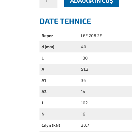
ADAUGĂ ÎN COȘ
LEF
208
2F
DATE TEHNICE
Reper
LEF 208 2F
d (mm)
40
L
130
A
51.2
A1
36
A2
14
J
102
N
16
Cdyn (kN)
30.7