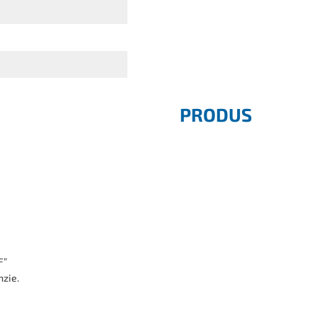
PRODUS
F”
nzie.