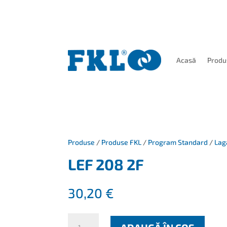
Acasă
Produ
Produse
/
Produse FKL
/
Program Standard
/
Lag
LEF 208 2F
30,20
€
Cantitate