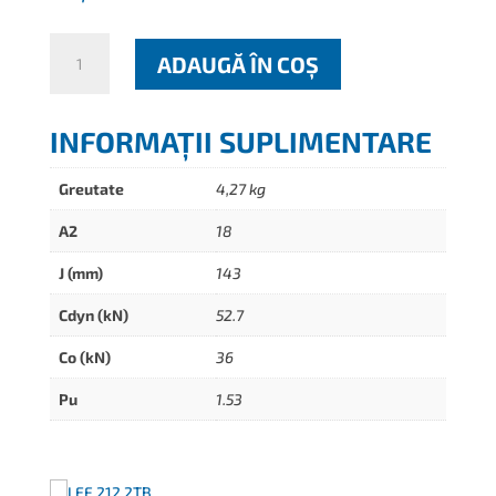
Cantitate
ADAUGĂ ÎN COȘ
LEF
212
2TB
INFORMAȚII SUPLIMENTARE
Greutate
4,27 kg
A2
18
J (mm)
143
Cdyn (kN)
52.7
Co (kN)
36
Pu
1.53