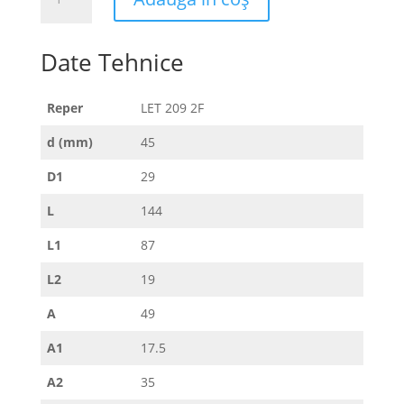
LET
209
2F
Date Tehnice
Reper
LET 209 2F
d (mm)
45
D1
29
L
144
L1
87
L2
19
A
49
A1
17.5
A2
35