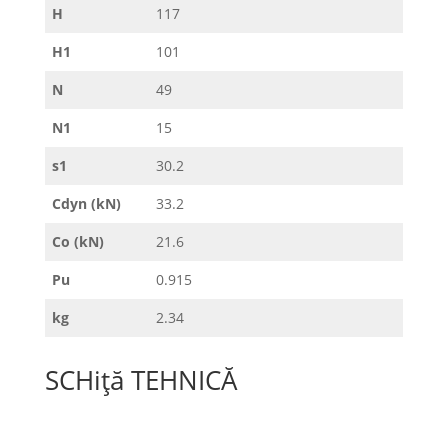
H
117
H1
101
N
49
N1
15
s1
30.2
Cdyn (kN)
33.2
Co (kN)
21.6
Pu
0.915
kg
2.34
SCHiță TEHNICĂ