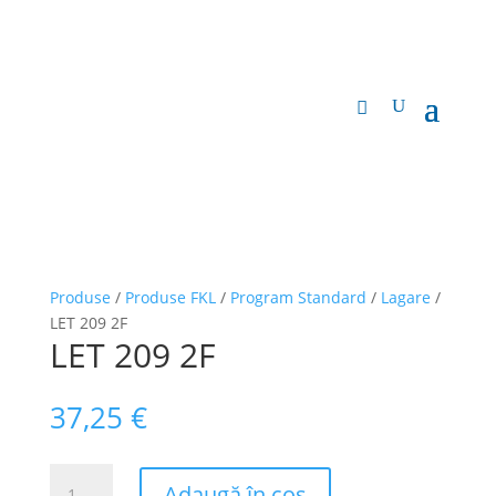
Produse
/
Produse FKL
/
Program Standard
/
Lagare
/
LET 209 2F
LET 209 2F
37,25
€
Cantitate
Adaugă în coș