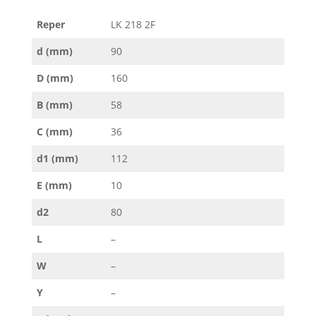
Reper
LK 218 2F
d (mm)
90
D (mm)
160
B (mm)
58
C (mm)
36
d1 (mm)
112
E (mm)
10
d2
80
L
–
W
–
Y
–