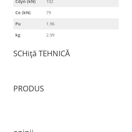
Cdyn (kN)
102
Co (kN)
79
Pu
1.96
kg
2.99
SCHiță TEHNICĂ
PRODUS