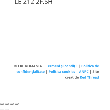
LE 212 2F.SH
© FKL ROMANIA |
Termeni și condiții
|
Politica de
confidențialitate
|
Politica cookies
|
ANPC
| Site
creat de
Red Thread