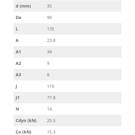
d (mm)
35
Da
90
L
135
A
23.8
A1
34
A2
9
A3
8
J
110
J1
77.8
N
14
Cdyn (kN)
25.5
Co (kN)
15.3