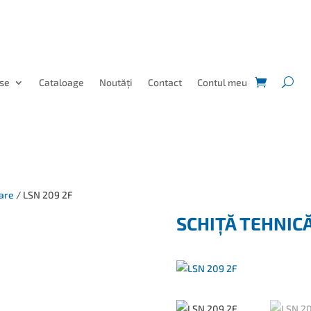
se
Cataloage
Noutăți
Contact
Contul meu
are
/ LSN 209 2F
SCHIȚĂ TEHNIC