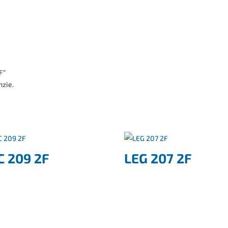
F”
nzie.
C 209 2F
LEG 207 2F