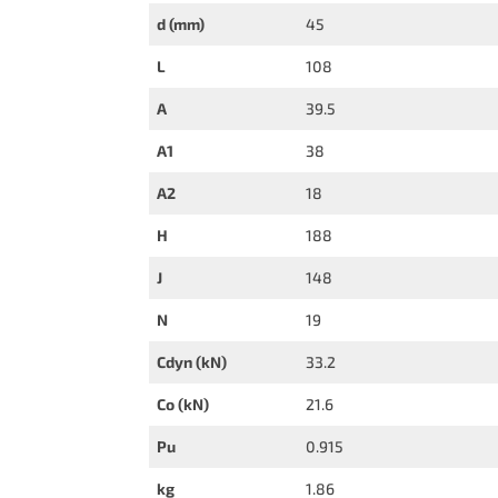
d (mm)
45
L
108
A
39.5
A1
38
A2
18
H
188
J
148
N
19
Cdyn (kN)
33.2
Co (kN)
21.6
Pu
0.915
kg
1.86