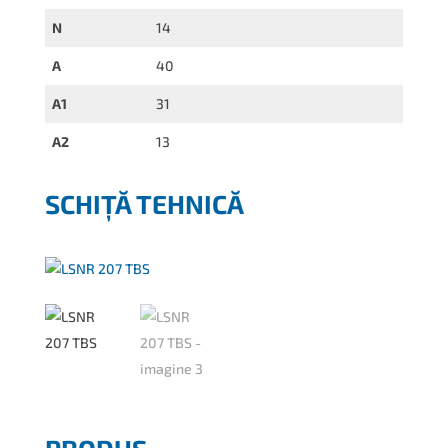
N
14
A
40
A1
31
A2
13
SCHIȚĂ TEHNICĂ