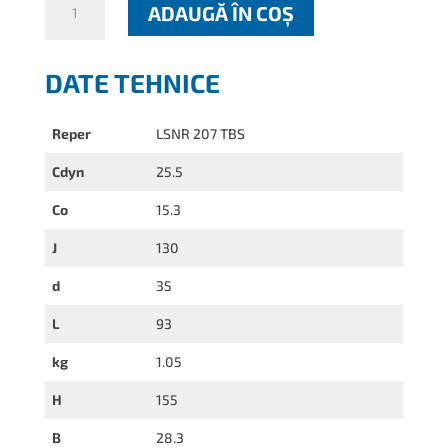
ADAUGĂ ÎN COȘ
LSNR
207
TBS
DATE TEHNICE
Reper
LSNR 207 TBS
Cdyn
25.5
Co
15.3
J
130
d
35
L
93
kg
1.05
H
155
B
28.3