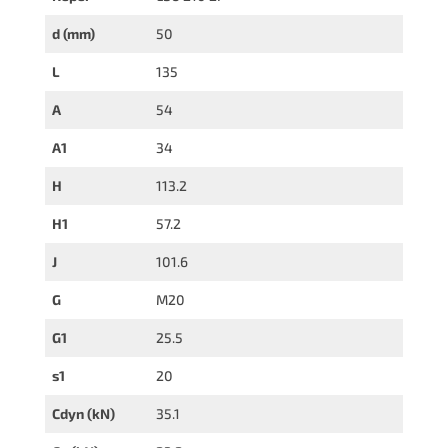
d (mm)
50
L
135
A
54
A1
34
H
113.2
H1
57.2
J
101.6
G
M20
G1
25.5
s1
20
Cdyn (kN)
35.1