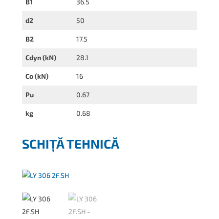
B1
36.5
d2
50
B2
17.5
Cdyn (kN)
28.1
Co (kN)
16
Pu
0.67
kg
0.68
SCHIȚĂ TEHNICĂ