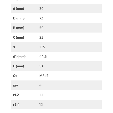
d (mm)
30
D (mm)
72
B (mm)
50
C (mm)
23
s
17.5
d1 (mm)
44.6
E (mm)
5.6
Gs
M8x2
sw
4
r1.2
1.1
r3.4
1.1