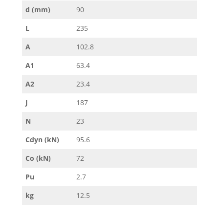
d (mm)
90
L
235
A
102.8
A1
63.4
A2
23.4
J
187
N
23
Cdyn (kN)
95.6
Co (kN)
72
Pu
2.7
kg
12.5