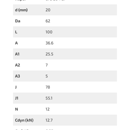
d (mm)
20
Da
62
L
100
A
36.6
A1
25.5
A2
7
A3
5
J
78
J1
55.1
N
12
Cdyn (kN)
12.7