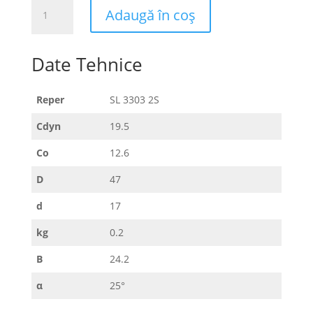
Cantitate
Adaugă în coș
SL
3303
2S
Date Tehnice
Reper
SL 3303 2S
Cdyn
19.5
Co
12.6
D
47
d
17
kg
0.2
B
24.2
α
25°