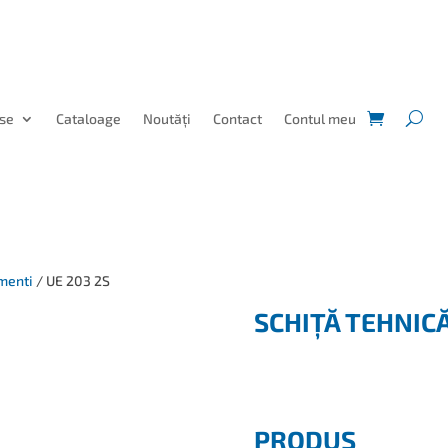
se
Cataloage
Noutăți
Contact
Contul meu
menti
/ UE 203 2S
SCHIȚĂ TEHNIC
PRODUS