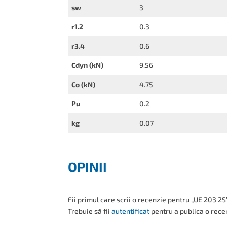
sw
3
r1.2
0.3
r3.4
0.6
Cdyn (kN)
9.56
Co (kN)
4.75
Pu
0.2
kg
0.07
OPINII
Fii primul care scrii o recenzie pentru „UE 203 2S
Trebuie să fii
autentificat
pentru a publica o rece