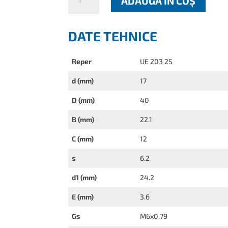
ADAUGĂ ÎN COȘ
UE
203
2S
DATE TEHNICE
Reper
UE 203 2S
d (mm)
17
D (mm)
40
B (mm)
22.1
C (mm)
12
s
6.2
d1 (mm)
24.2
E (mm)
3.6
Gs
M6x0.79