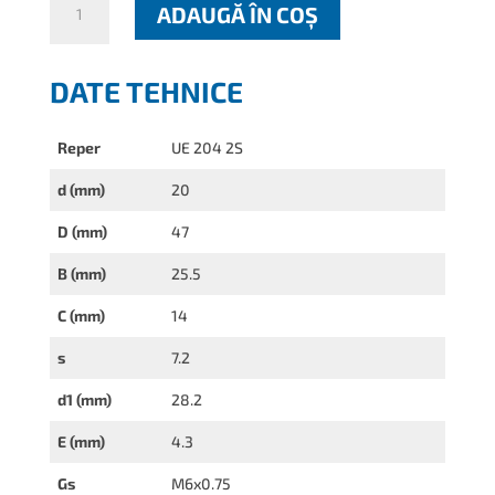
ADAUGĂ ÎN COȘ
UE
204
2S
DATE TEHNICE
Reper
UE 204 2S
d (mm)
20
D (mm)
47
B (mm)
25.5
C (mm)
14
s
7.2
d1 (mm)
28.2
E (mm)
4.3
Gs
M6x0.75