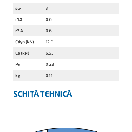
sw
3
r1.2
0.6
r3.4
0.6
Cdyn (kN)
12.7
Co (kN)
6.55
Pu
0.28
kg
0.11
SCHIȚĂ TEHNICĂ