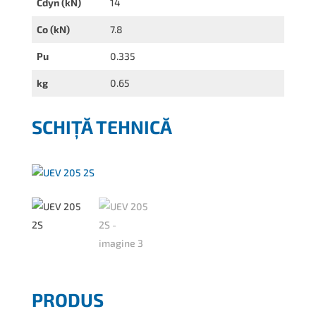
Cdyn (kN)
14
Co (kN)
7.8
Pu
0.335
kg
0.65
SCHIȚĂ TEHNICĂ
PRODUS