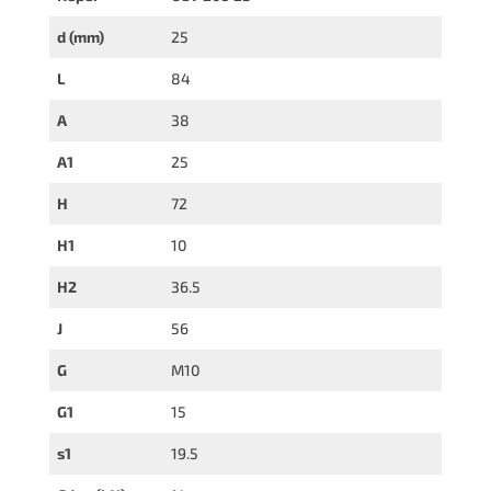
d (mm)
25
L
84
A
38
A1
25
H
72
H1
10
H2
36.5
J
56
G
M10
G1
15
s1
19.5