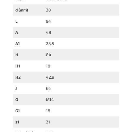
d (mm)
30
L
94
A
48
A1
28.5
H
84
H1
10
H2
42.9
J
66
G
M14
G1
18
s1
21