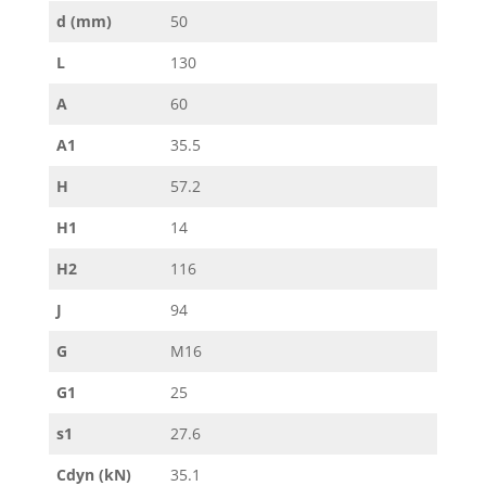
d (mm)
50
L
130
A
60
A1
35.5
H
57.2
H1
14
H2
116
J
94
G
M16
G1
25
s1
27.6
Cdyn (kN)
35.1