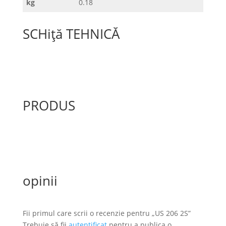
kg
0.18
SCHiță TEHNICĂ
PRODUS
opinii
Fii primul care scrii o recenzie pentru „US 206 2S”
Trebuie să fii
autentificat
pentru a publica o