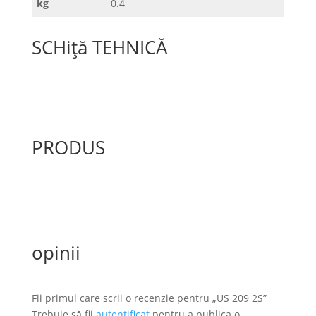
kg
0.4
SCHiță TEHNICĂ
PRODUS
opinii
Fii primul care scrii o recenzie pentru „US 209 2S”
Trebuie să fii
autentificat
pentru a publica o