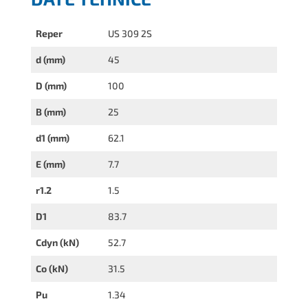
Reper
US 309 2S
d (mm)
45
D (mm)
100
B (mm)
25
d1 (mm)
62.1
E (mm)
7.7
r1.2
1.5
D1
83.7
Cdyn (kN)
52.7
Co (kN)
31.5
Pu
1.34