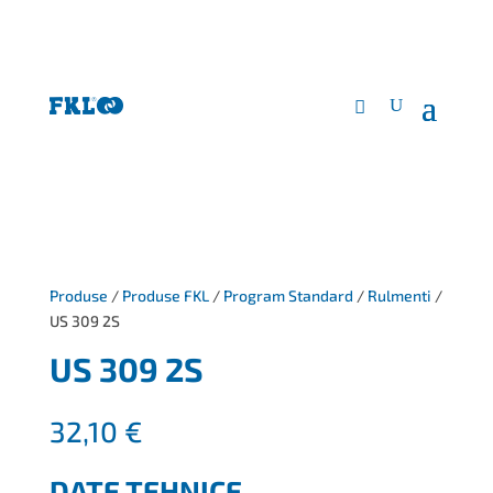
Produse
/
Produse FKL
/
Program Standard
/
Rulmenti
/
US 309 2S
US 309 2S
32,10
€
DATE TEHNICE