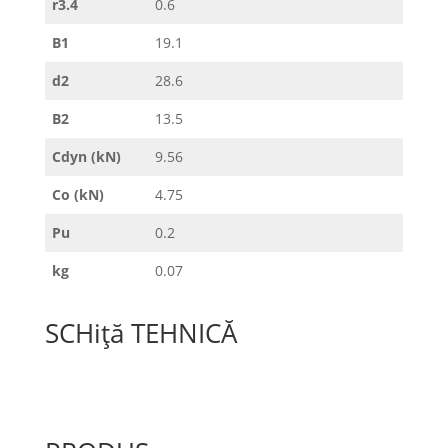
r3.4
0.6
B1
19.1
d2
28.6
B2
13.5
Cdyn (kN)
9.56
Co (kN)
4.75
Pu
0.2
kg
0.07
SCHiță TEHNICĂ