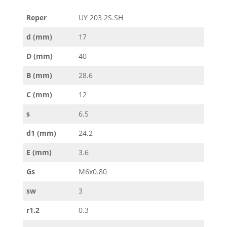
Reper
UY 203 2S.SH
d (mm)
17
D (mm)
40
B (mm)
28.6
C (mm)
12
s
6.5
d1 (mm)
24.2
E (mm)
3.6
Gs
M6x0.80
sw
3
r1.2
0.3