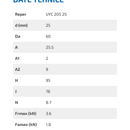
Reper
UYC 205 2S
d (mm)
25
Da
60
A
25.5
A1
2
A2
9
H
95
J
76
N
8.7
Frmax (kN)
3.6
Famax (kN)
1.8