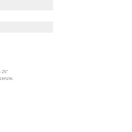
5 2S”
cenzie.