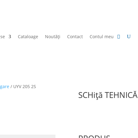
use
Cataloage
Noutăți
Contact
Contul meu
agare
/ UYV 205 2S
SCHiță TEHNICĂ