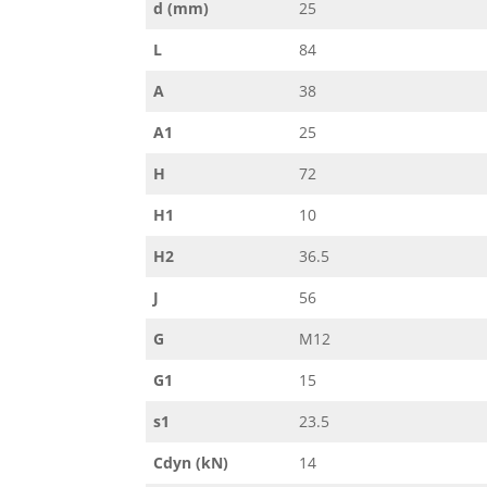
d (mm)
25
L
84
A
38
A1
25
H
72
H1
10
H2
36.5
J
56
G
M12
G1
15
s1
23.5
Cdyn (kN)
14