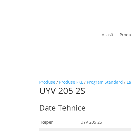
Acasă
Prod
Produse
/
Produse FKL
/
Program Standard
/
L
UYV 205 2S
Date Tehnice
Reper
UYV 205 2S