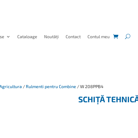
se
Cataloage
Noutăți
Contact
Contul meu
Agricultura
/
Rulmenti pentru Combine
/ W 208PPB4
SCHIȚĂ TEHNIC