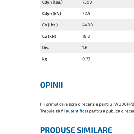
Cdyn (lbs.)
7300
Cdyn (kN)
32.5
Co (lbs.)
4400
Co (kN)
19.8
lbs.
1.6
kg
0.73
OPINII
Fii primul care scrii o recenzie pentru „W 208PP
Trebuie să fii
autentificat
pentru a publica o rece
PRODUSE SIMILARE