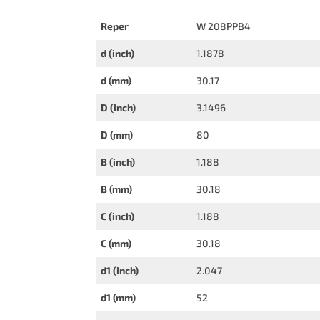
Reper
W 208PPB4
d (inch)
1.1878
d (mm)
30.17
D (inch)
3.1496
D (mm)
80
B (inch)
1.188
B (mm)
30.18
C (inch)
1.188
C (mm)
30.18
d1 (inch)
2.047
d1 (mm)
52