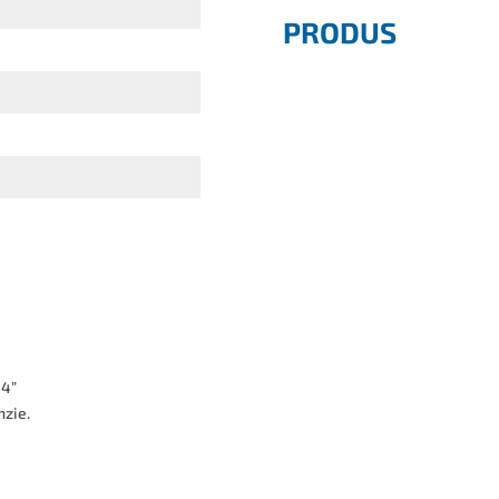
PRODUS
B4”
nzie.