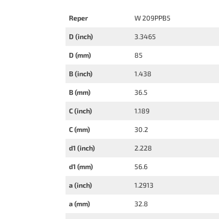
Reper
W 209PPB5
D (inch)
3.3465
D (mm)
85
B (inch)
1.438
B (mm)
36.5
C (inch)
1.189
C (mm)
30.2
d1 (inch)
2.228
d1 (mm)
56.6
a (inch)
1.2913
a (mm)
32.8