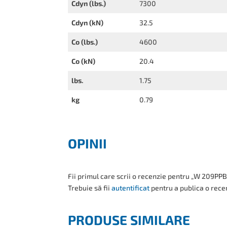
Cdyn (lbs.)
7300
Cdyn (kN)
32.5
Co (lbs.)
4600
Co (kN)
20.4
lbs.
1.75
kg
0.79
OPINII
Fii primul care scrii o recenzie pentru „W 209PP
Trebuie să fii
autentificat
pentru a publica o rece
PRODUSE SIMILARE