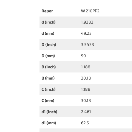
Reper
W 210PP2
d (inch)
1.9382
d (mm)
49.23
D (inch)
3.5433
D (mm)
90
B (inch)
1.188
B (mm)
30.18
C (inch)
1.188
C (mm)
30.18
d1 (inch)
2.461
d1 (mm)
62.5