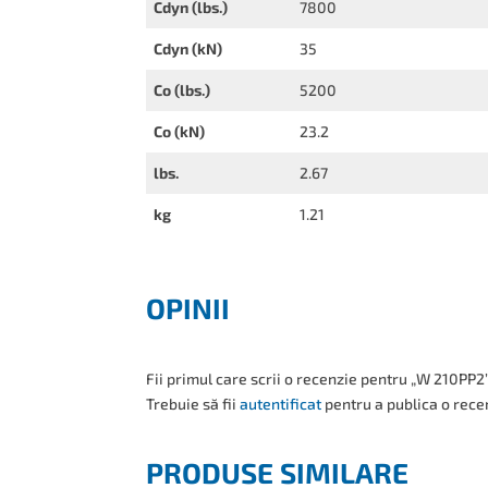
Cdyn (lbs.)
7800
Cdyn (kN)
35
Co (lbs.)
5200
Co (kN)
23.2
lbs.
2.67
kg
1.21
OPINII
Fii primul care scrii o recenzie pentru „W 210PP2
Trebuie să fii
autentificat
pentru a publica o rece
PRODUSE SIMILARE