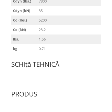
Cdyn (lbs.)
7800
Cdyn (kN)
35
Co (lbs.)
5200
Co (kN)
23.2
lbs.
1.56
kg
0.71
SCHiță TEHNICĂ
PRODUS