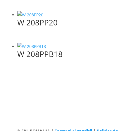
W 208PP20
W 208PPB18
© FKL ROMANIA |
Termeni și condiții
|
Politica de