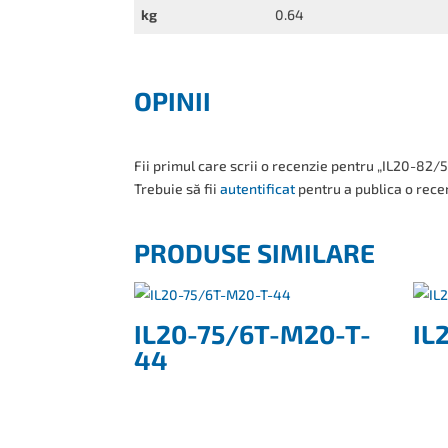
kg
0.64
OPINII
Fii primul care scrii o recenzie pentru „IL20-82/
Trebuie să fii
autentificat
pentru a publica o rece
PRODUSE SIMILARE
IL20-75/6T-M20-T-
IL
44