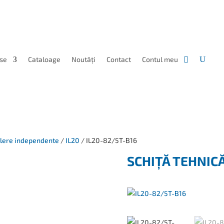
se
Cataloage
Noutăți
Contact
Contul meu
talere independente
/
IL20
/ IL20-82/5T-B16
SCHIȚĂ TEHNIC