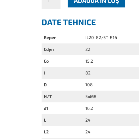
ADAUGĂ ÎN COȘ
IL20-
82/5T-
B16
DATE TEHNICE
Reper
IL20-82/5T-B16
Cdyn
22
Co
15.2
J
82
D
108
H/T
5xM8
d1
16.2
L
24
L2
24