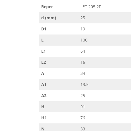
Reper
LET 205 2F
d (mm)
25
D1
19
L
100
L1
64
L2
16
A
34
A1
13.5
A2
25
H
91
H1
76
N
33