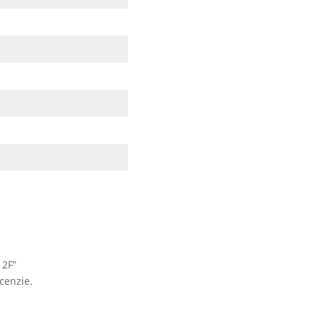
 2F”
cenzie.