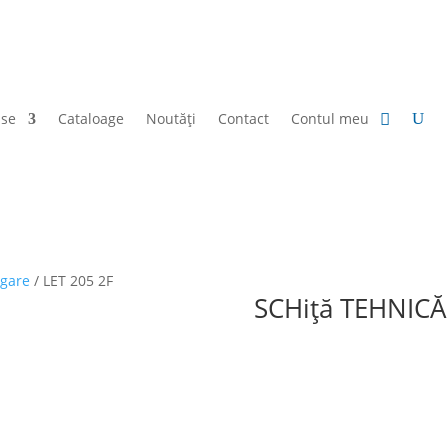
use
Cataloage
Noutăți
Contact
Contul meu
agare
/ LET 205 2F
SCHiță TEHNICĂ