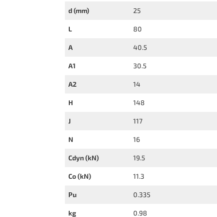
d (mm)
25
L
80
A
40.5
A1
30.5
A2
14
H
148
J
117
N
16
Cdyn (kN)
19.5
Co (kN)
11.3
Pu
0.335
kg
0.98