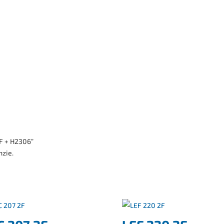
2F + H2306”
nzie.