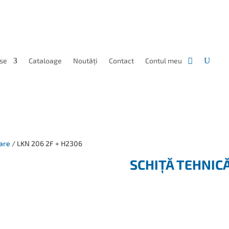
se
Cataloage
Noutăți
Contact
Contul meu
are
/ LKN 206 2F + H2306
SCHIȚĂ TEHNIC