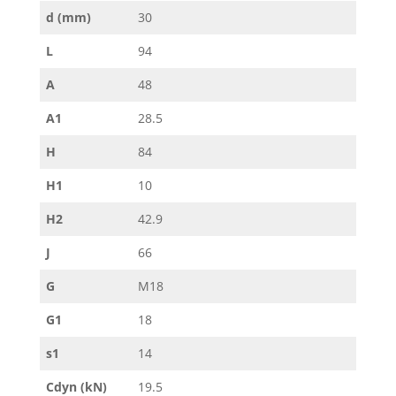
d (mm)
30
L
94
A
48
A1
28.5
H
84
H1
10
H2
42.9
J
66
G
M18
G1
18
s1
14
Cdyn (kN)
19.5