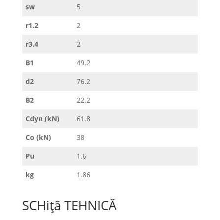
sw
5
r1.2
2
r3.4
2
B1
49.2
d2
76.2
B2
22.2
Cdyn (kN)
61.8
Co (kN)
38
Pu
1.6
kg
1.86
SCHiță TEHNICĂ