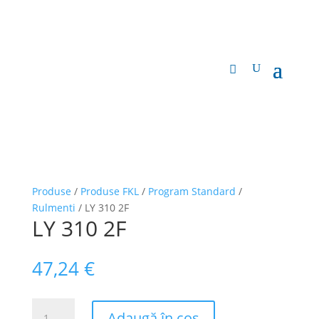
Produse
/
Produse FKL
/
Program Standard
/
Rulmenti
/ LY 310 2F
LY 310 2F
47,24
€
Cantitate
Adaugă în coș