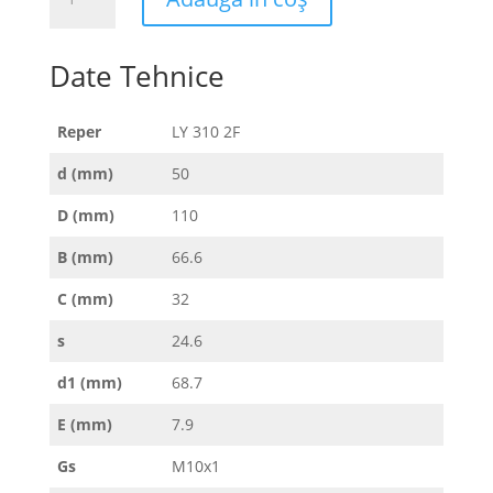
LY
310
2F
Date Tehnice
Reper
LY 310 2F
d (mm)
50
D (mm)
110
B (mm)
66.6
C (mm)
32
s
24.6
d1 (mm)
68.7
E (mm)
7.9
Gs
M10x1