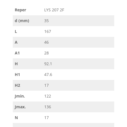
Reper
LYS 207 2F
d (mm)
35
L
167
A
46
A1
28
H
92.1
H1
47.6
H2
17
Jmin.
122
Jmax.
136
N
17