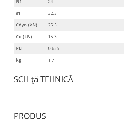
N1
24
s1
32.3
Cdyn (kN)
25.5
Co (kN)
15.3
Pu
0.655
kg
1.7
SCHiță TEHNICĂ
PRODUS