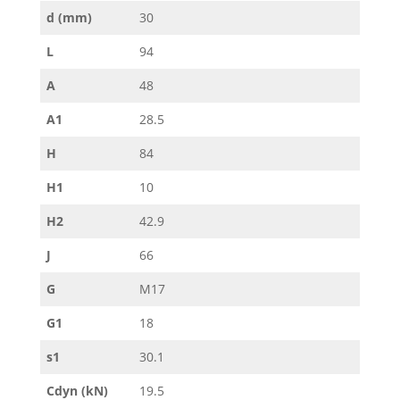
d (mm)
30
L
94
A
48
A1
28.5
H
84
H1
10
H2
42.9
J
66
G
M17
G1
18
s1
30.1
Cdyn (kN)
19.5