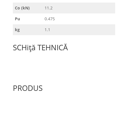
Co (kN)
11.2
Pu
0.475
kg
1.1
SCHiță TEHNICĂ
PRODUS